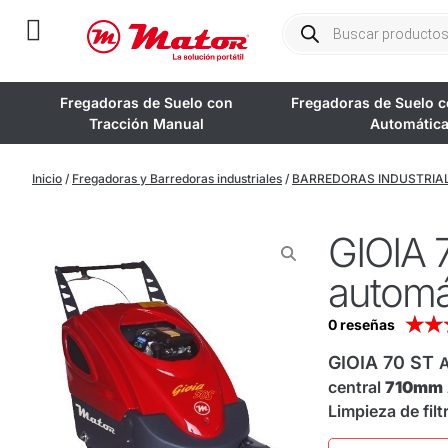
Fregadoras de Suelo con
Fregadoras de Suelo c
Tracción Manual
Automátic
Inicio
/
Fregadoras y Barredoras industriales
/
BARREDORAS INDUSTRIA
GIOIA 
automá
★
★
0 reseñas
GIOIA 70 ST
A
central
710mm
Limpieza de filt