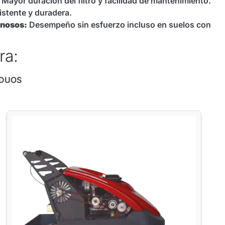
Mayor duración del filtro y facilidad de mantenimiento.
stente y duradera.
inosos:
Desempeño sin esfuerzo incluso en suelos con
ra:
IDUOS