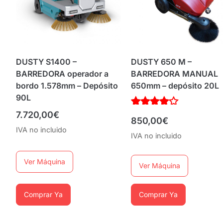
DUSTY S1400 –
DUSTY 650 M –
BARREDORA operador a
BARREDORA MANUAL
bordo 1.578mm – Depósito
650mm – depósito 20L
90L
7.720,00
€
Valorado
850,00
€
con
IVA no incluido
4.00
IVA no incluido
de 5
Ver Máquina
Ver Máquina
Comprar Ya
Comprar Ya