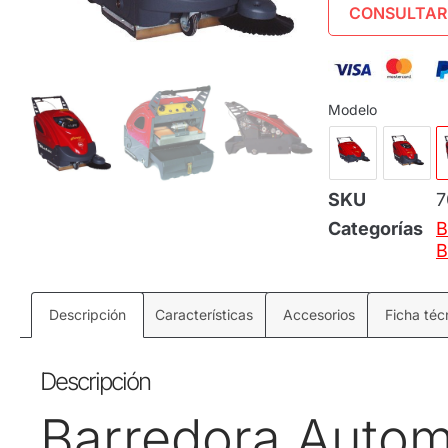
CONSULTAR
Modelo
SKU
7
Categorías
B
B
Descripción
Características
Accesorios
Ficha téc
Descripción
Barredora Automá