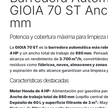
GIOIA 70 ST Anc
mm
Potencia y cobertura máxima para limpieza i
La
GIOIA 70 ST
es la
barredora automática más robu
4 HP
y un ancho total de trabajo de
880 mm
. Pensad
alcanza un rendimiento de
3.700 m²/h
, convirtiéndo
residuos como
fábricas, naves, almacenes y zonas
y aspiración de alto alcance garantizan una limpieza 
Características destacadas
Motor Honda de 4 HP:
Alimentación por gasolina par
Ancho de trabajo total de 880 mm
(cepillo central 
Depósito de 60 L y superficie filtrante de 3 m²:
Mayo