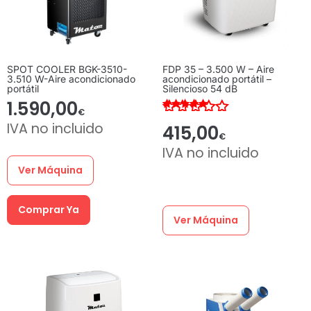
SPOT COOLER BGK-3510-
FDP 35 – 3.500 W – Aire
3.510 W-Aire acondicionado
acondicionado portátil –
portátil
Silencioso 54 dB
1.590,00
€
Valorado con
IVA no incluido
415,00
4.00
€
de 5
IVA no incluido
Ver Máquina
Comprar Ya
Ver Máquina