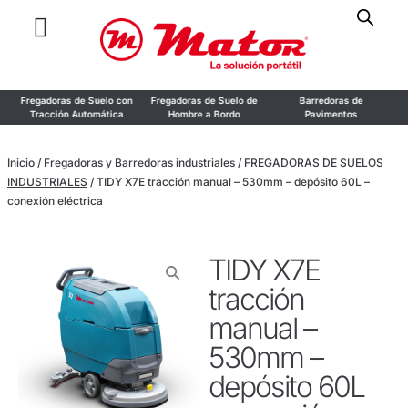
on
Fregadoras de Suelo con
Fregadoras de Suelo de
Barredoras de
Tracción Automática
Hombre a Bordo
Pavimentos
Inicio
/
Fregadoras y Barredoras industriales
/
FREGADORAS DE SUELOS
INDUSTRIALES
/ TIDY X7E tracción manual – 530mm – depósito 60L –
conexión eléctrica
TIDY X7E
tracción
manual –
530mm –
depósito 60L