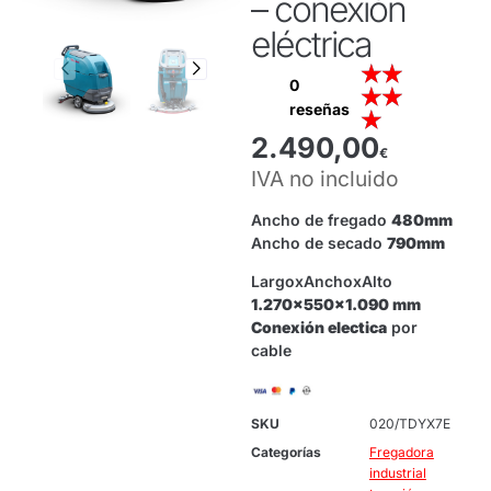
– conexión
eléctrica
★
★
0
★
★
reseñas
★
2.490,00
€
IVA no incluido
Ancho de fregado
480mm
Ancho de secado
790mm
LargoxAnchoxAlto
1.270x550x1.090 mm
Conexión electica
por
cable
SKU
020/TDYX7E
Categorías
Fregadora
industrial