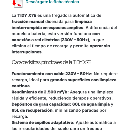
Descárgate la ficha técnica
La
TIDY X7E
es una fregadora automática de
tracción manual
diseñada para
limpieza
ininterrumpida en espacios amplios
. A diferencia del
modelo a batería, esta versión funciona
con
conexión a red eléctrica (230V – 50Hz)
, lo que
elimina el tiempo de recarga y permite
operar sin
interrupciones
.
Características principales de la TIDY X7E
Funcionamiento con cable 230V – 50Hz:
No requiere
recarga, ideal para
grandes superficies con limpieza
continua
.
Rendimiento de 2.500 m²/h:
Asegura una limpieza
rápida y eficiente, reduciendo tiempos operativos.
Depósitos de gran capacidad:
60L de agua limpia
y
65L de recuperación
, minimizando paradas por
recarga.
Sistema de cepillos adaptativo:
Ajuste automático a
las irregularidades del suelo para un fregado