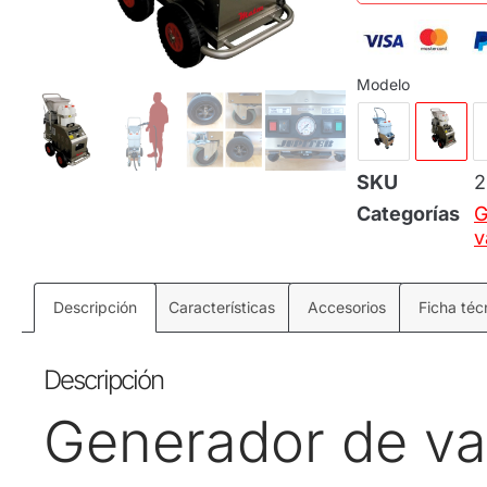
Modelo
SKU
2
Categorías
G
v
Descripción
Características
Accesorios
Ficha téc
Descripción
Generador de v