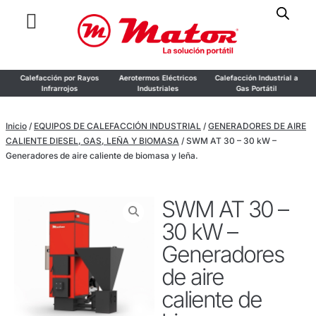
or
Calefacción por Rayos
Aerotermos Eléctricos
Calefacción Industrial a
o
Infrarrojos
Industriales
Gas Portátil
Inicio
/
EQUIPOS DE CALEFACCIÓN INDUSTRIAL
/
GENERADORES DE AIRE
CALIENTE DIESEL, GAS, LEÑA Y BIOMASA
/ SWM AT 30 – 30 kW –
Generadores de aire caliente de biomasa y leña.
SWM AT 30 –
30 kW –
Generadores
de aire
caliente de