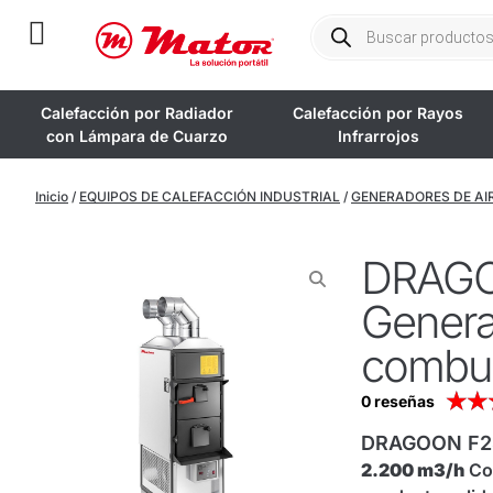
Calefacción por Radiador
Calefacción por Rayos
con Lámpara de Cuarzo
Infrarrojos
Inicio
/
EQUIPOS DE CALEFACCIÓN INDUSTRIAL
/
GENERADORES DE AIR
DRAGO
Generad
combus
★
★
0 reseñas
DRAGOON F2
2.200 m3/h
Co