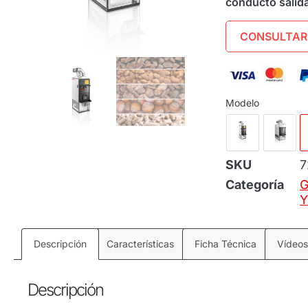
conducto salida
CONSULTAR
Modelo
SKU
7
Categoría
G
Y
Descripción
Características
Ficha Técnica
Vídeos
Descripción