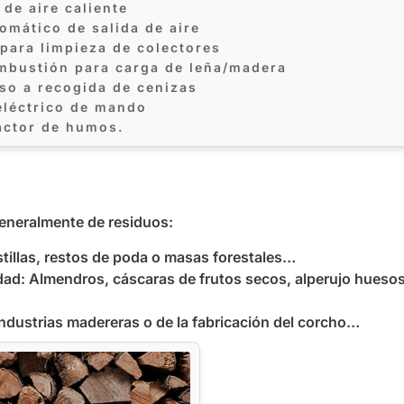
 de aire caliente
omático de salida de aire
 para limpieza de colectores
ombustión para carga de leña/madera
eso a recogida de cenizas
eléctrico de mando
ractor de humos.
eneralmente de residuos:
astillas, restos de poda o masas forestales…
dad: Almendros, cáscaras de frutos secos, alperujo hueso
industrias madereras o de la fabricación del corcho…