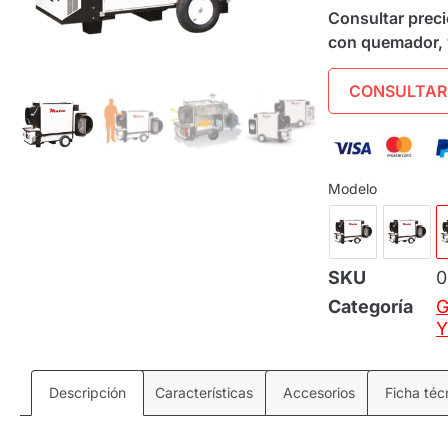
Consultar preci
con quemador, 
CONSULTAR
Modelo
SKU
0
Categoría
G
Y
Descripción
Características
Accesorios
Ficha téc