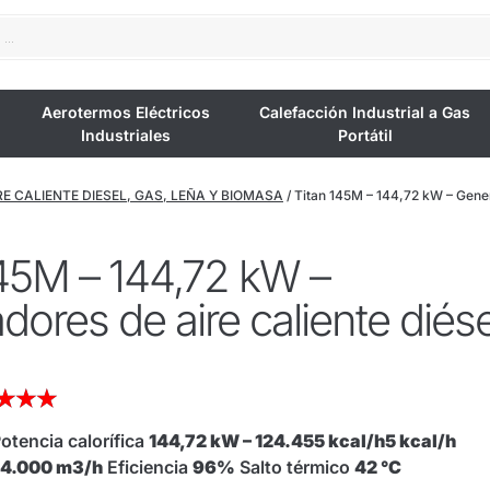
Aerotermos Eléctricos
Calefacción Industrial a Gas
Industriales
Portátil
E CALIENTE DIESEL, GAS, LEÑA Y BIOMASA
/ Titan 145M – 144,72 kW – Gener
145M – 144,72 kW –
ores de aire caliente diése
★
★
★
otencia calorífica
144,72 kW – 124.455 kcal/h5 kcal/h
14.000 m3/h
Eficiencia
96%
Salto térmico
42 °C