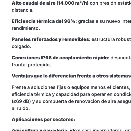
Alto caudal de aire (14.000 m³/h)
con presión estátic
distancia.
Eficiencia térmica del 96%
: gracias a su nuevo inte
rendimiento.
Paneles reforzados y removibles
: estructura robusta
colgado.
Conexiones IP68 de acoplamiento rápido
: desmonta
frontal protegido.
Ventajas que lo diferencian frente a otros sistemas
Frente a soluciones fijas o equipos menos eficientes,
eficiencia térmica y capacidad para operar en condic
(≤69 dB) y su compuerta de renovación de aire aseg
al ruido.
Aplicaciones por sectores:
Agricultura y ganadería
: ideal para invernaderos, gr