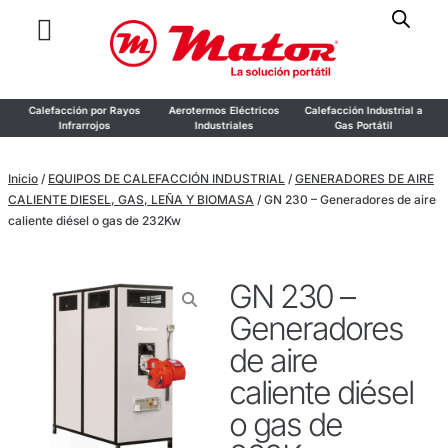
or
Calefacción por Rayos
Aerotermos Eléctricos
Calefacción Industrial a
o
Infrarrojos
Industriales
Gas Portátil
Inicio
/
EQUIPOS DE CALEFACCIÓN INDUSTRIAL
/
GENERADORES DE AIRE
CALIENTE DIESEL, GAS, LEÑA Y BIOMASA
/ GN 230 – Generadores de aire
caliente diésel o gas de 232Kw
GN 230 –
Generadores
de aire
caliente diésel
o gas de