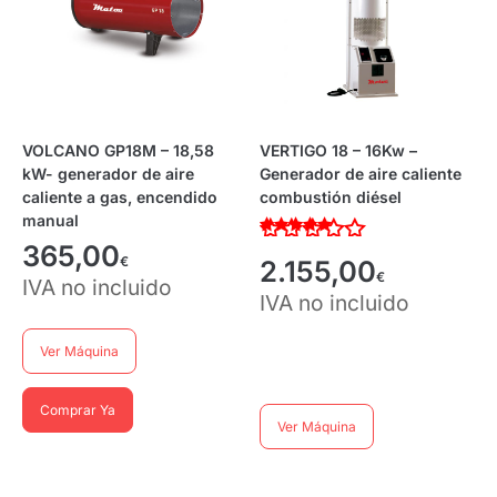
VOLCANO GP18M – 18,58
VERTIGO 18 – 16Kw –
kW- generador de aire
Generador de aire caliente
caliente a gas, encendido
combustión diésel
manual
Valorado con
365,00
€
4.00
2.155,00
de 5
€
IVA no incluido
IVA no incluido
Ver Máquina
Comprar Ya
Ver Máquina