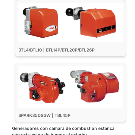
BTL4/BTL10 | BTL14P/BTL20P/BTL26P
SPARK35DSGW | TBL45P
Generadores con cámara de combustión estanca
con extracción de humos al exterior.