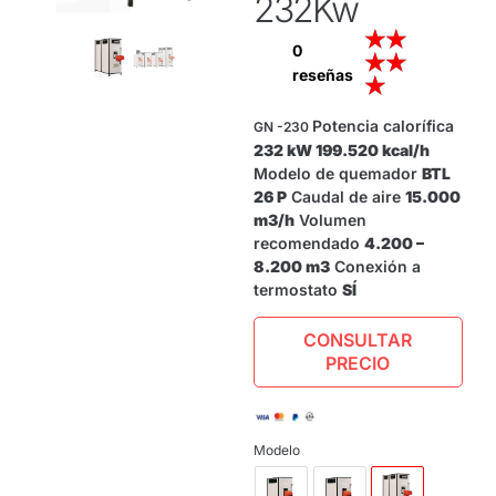
232Kw
★
★
0
★
★
reseñas
★
Potencia calorífica
GN -230
232 kW 199.520 kcal/h
Modelo de quemador
BTL
26 P
Caudal de aire
15.000
m3/h
Volumen
recomendado
4.200 –
8.200 m3
Conexión a
termostato
SÍ
CONSULTAR
PRECIO
Modelo