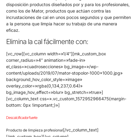
disposición productos diseñados por y para los profesionales,
como los de Mator, productos que actúan contra las
incrustaciones de cal en unos pocos segundos y que permiten
a la persona que limpia hacer su trabajo de una manera
eficaz.
Elimina la cal fácilmente con:
[vc_row][vc_column width=»1/4″][mk_custom_box
corner_radius=»4″ animation=»fade-in»
el_class=»cuadrosecciones» bg_image=»/wp-
content/uploads/2019/07/mator-stopolor-1000×1000.jpg»
background_hov_color_style=»image»
overlay_color=»rgba(0,134,237,0.64)»
bg_image_hov_effect=»blur» bg_stretch=»true»]
[vc_column_text css=».vc_custom_1572952966475{margin-
bottom: 0px !important;}»]
Descalcificador fuerte
[/vc_column_text]
Producto de limpieza profesional
[/mk_custom_box][/vc_column]