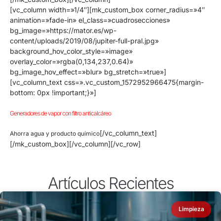
[vc_column width=»1/4″][mk_custom_box corner_radius=»4″
animation=»fade-in» el_class=»cuadrosecciones»
bg_image=»https://mator.es/wp-
content/uploads/2019/08/jupiter-full-pral.jpg»
background_hov_color_style=»image»
overlay_color=»rgba(0,134,237,0.64)»
bg_image_hov_effect=»blur» bg_stretch=»true»]
[vc_column_text css=».vc_custom_1572952966475{margin-
bottom: 0px !important;}»]
Generadores de vapor con filtro anticalcáreo
[/vc_column_text]
Ahorra agua y producto químico
[/mk_custom_box][/vc_column][/vc_row]
Artículos Recientes
Limpieza