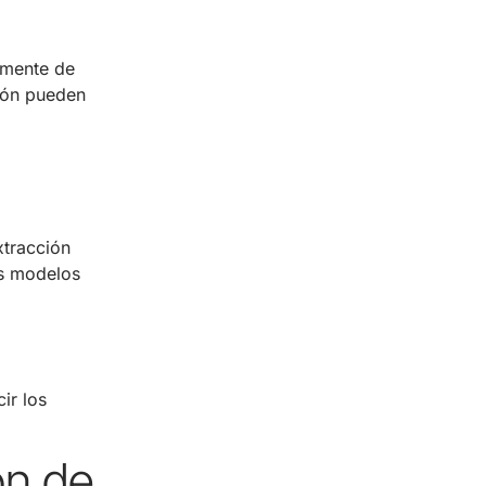
lmente de
ción pueden
tracción
os modelos
ir los
ión de