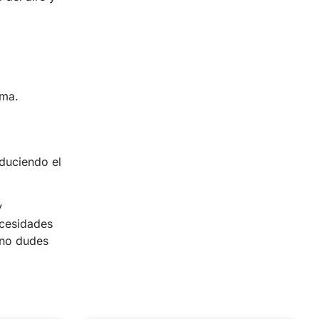
ima.
educiendo el
y
ecesidades
 no dudes