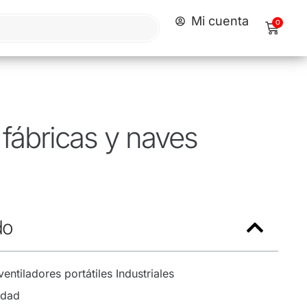
Mi cuenta
0
 fábricas y naves
do
entiladores portátiles Industriales
idad