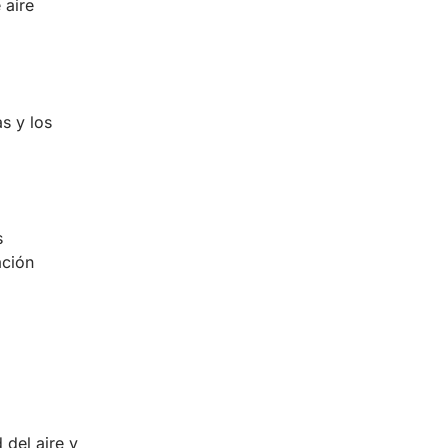
 aire
s y los
s
ación
 del aire y