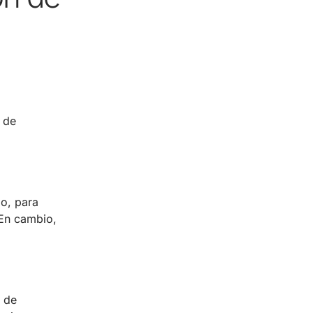
s de
lo, para
 En cambio,
s de