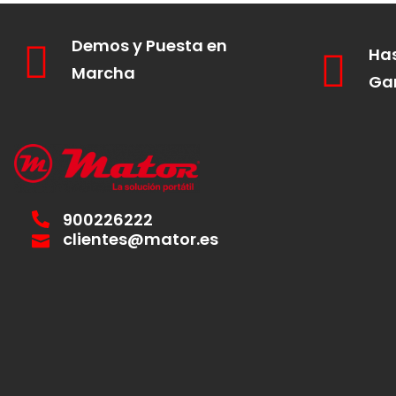
Demos y Puesta en
Has
Marcha
Ga
900226222
clientes@mator.es