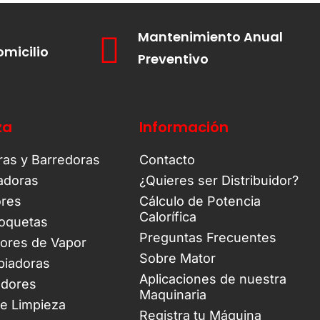
Mantenimiento Anual
omicilio
Preventivo
za
Información
ras y Barredoras
Contacto
tadoras
¿Quieres ser Distribuidor?
ores
Cálculo de Potencia
Calorífica
oquetas
Preguntas Frecuentes
ores de Vapor
Sobre Mator
piadoras
Aplicaciones de nuestra
adores
Maquinaria
de Limpieza
Registra tu Máquina