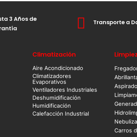
ta 3 Años de
Transporte a D
rantía
Climatización
Limpie
Aire Acondicionado
Fregado
Climatizadores
Abrillan
Evaporativos
Aspirad
Ventiladores Industriales
Limpiam
Deshumidificación
Generad
Humidificación
Hidrolim
Calefacción Industrial
Nebuliz
Carros 