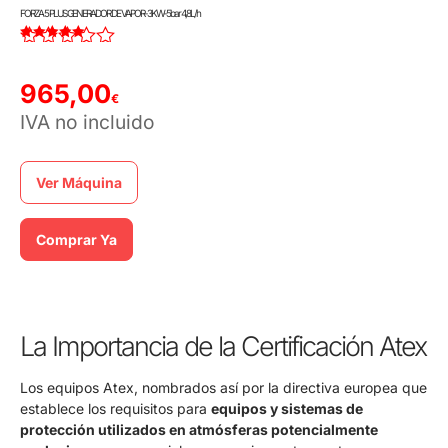
FORZA 5 PLUS GENERADOR DE VAPOR-3KW-5bar 4,8L/h
Valorado con
4.00
de 5
965,00
€
IVA no incluido
Ver Máquina
Comprar Ya
La Importancia de la Certificación Atex
Los equipos Atex, nombrados así por la directiva europea que
establece los requisitos para
equipos y sistemas de
protección utilizados en atmósferas potencialmente