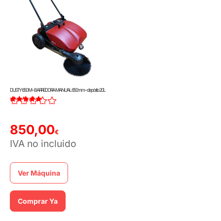
DUSTY 650 M – BARREDORA MANUAL 650mm – depósito 20L
Valorado con
4.00
de 5
850,00
€
IVA no incluido
Ver Máquina
Comprar Ya