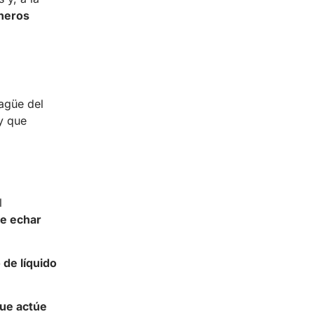
aneros
agüe del
y que
l
e echar
 de líquido
ue actúe