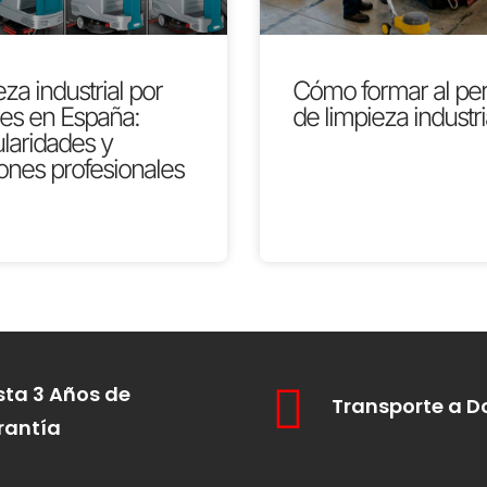
za industrial por
Cómo formar al pe
res en España:
de limpieza industri
ularidades y
ones profesionales
ta 3 Años de
Transporte a D
rantía