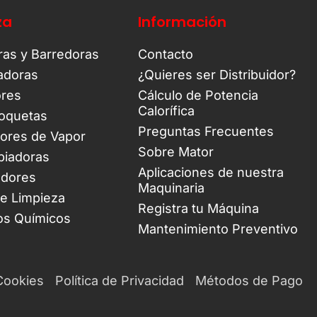
za
Información
ras y Barredoras
Contacto
tadoras
¿Quieres ser Distribuidor?
ores
Cálculo de Potencia
Calorífica
oquetas
Preguntas Frecuentes
ores de Vapor
Sobre Mator
piadoras
Aplicaciones de nuestra
adores
Maquinaria
de Limpieza
Registra tu Máquina
os Químicos
Mantenimiento Preventivo
 Cookies
Política de Privacidad
Métodos de Pago