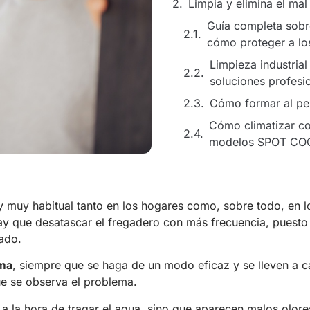
Limpia y elimina el mal
Guía completa sobr
cómo proteger a los
Limpieza industrial
soluciones profesi
Cómo formar al per
Cómo climatizar co
modelos SPOT CO
 muy habitual tanto en los hogares como, sobre todo, en l
hay que desatascar el fregadero con más frecuencia, puesto
ado.
ema
, siempre que se haga de un modo eficaz y se lleven a c
e se observa el problema.
a la hora de tragar el agua, sino que aparecen malos olores