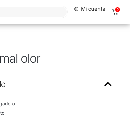
Mi cuenta
0
mal olor
do
egadero
to