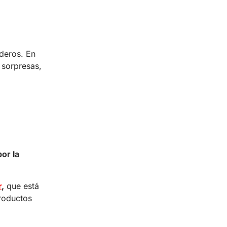
aderos. En
 sorpresas,
or la
r
,
que está
productos