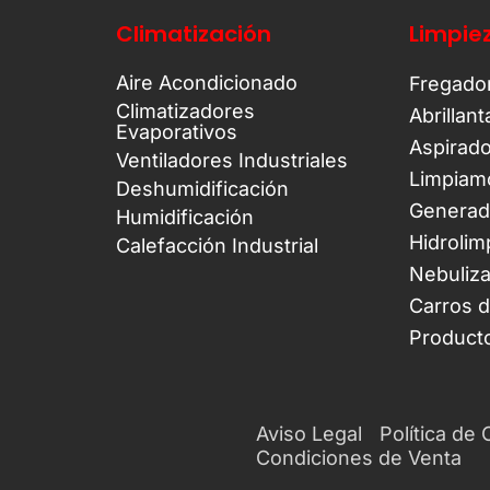
Climatización
Limpie
Aire Acondicionado
Fregado
Climatizadores
Abrillan
Evaporativos
Aspirad
Ventiladores Industriales
Limpiam
Deshumidificación
Generad
Humidificación
Hidrolim
Calefacción Industrial
Nebuliz
Carros 
Product
Aviso Legal
Política de
Condiciones de Venta