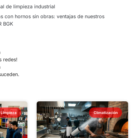
l de limpieza industrial
s con hornos sin obras: ventajas de nuestros
R BGK
a
s redes!
a
suceden.
Limpieza
Climatización