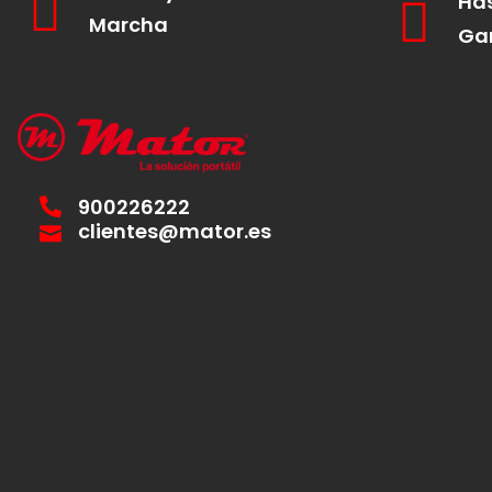
Has
Marcha
Ga
900226222
clientes@mator.es