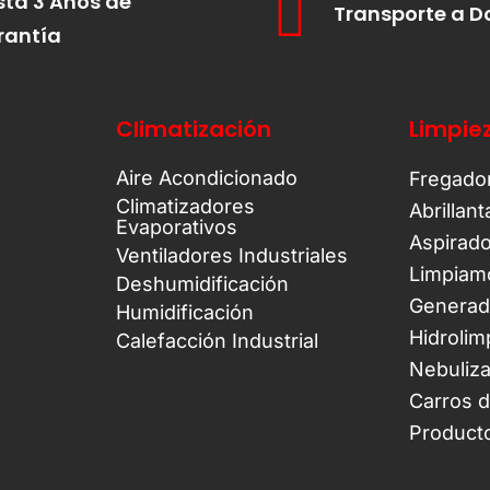
ta 3 Años de
Transporte a D
rantía
Climatización
Limpie
Aire Acondicionado
Fregado
Climatizadores
Abrillan
Evaporativos
Aspirad
Ventiladores Industriales
Limpiam
Deshumidificación
Generad
Humidificación
Hidrolim
Calefacción Industrial
Nebuliz
Carros 
Product