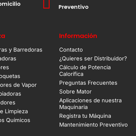
omicilio
Preventivo
za
Información
ras y Barredoras
Contacto
tadoras
¿Quieres ser Distribuidor?
ores
Cálculo de Potencia
Calorífica
oquetas
Preguntas Frecuentes
ores de Vapor
Sobre Mator
piadoras
Aplicaciones de nuestra
adores
Maquinaria
de Limpieza
Registra tu Máquina
os Químicos
Mantenimiento Preventivo