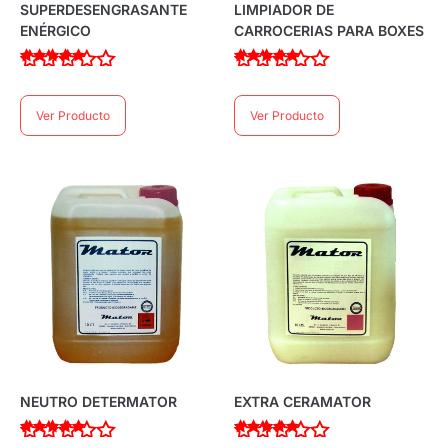
SUPERDESENGRASANTE
LIMPIADOR DE
ENÉRGICO
CARROCERIAS PARA BOXES
Valorado con
Valorado con
4.00
4.00
de 5
de 5
Ver Producto
Ver Producto
NEUTRO DETERMATOR
EXTRA CERAMATOR
Valorado con
Valorado con