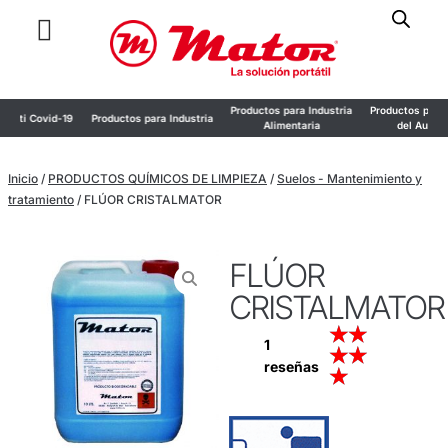
Productos para Industria
Productos para Industria
9
Productos para Industria
Alimentaria
del Automóvil
Inicio
/
PRODUCTOS QUÍMICOS DE LIMPIEZA
/
Suelos - Mantenimiento y
tratamiento
/ FLÚOR CRISTALMATOR
FLÚOR
CRISTALMATOR
★
★
1
★
★
reseñas
★