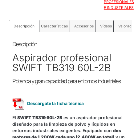
PROFESIONALES
E INDUSTRIALES
Descripción
Características
Accesorios
Vídeos
Valoracione
Descripción
Aspirador profesional
SWIFT TB319 60L-2B
Potencia y gran capacidad para entornos industriales
Descárgate la ficha técnica
El
SWIFT TB319 60L-2B
es un aspirador profesional
diseñado para la limpieza de polvo y líquidos en
entornos industriales exigentes. Equipado con
dos
motores de 1.200W cada uno (2.400W en total)
y un