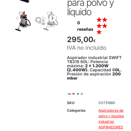
para polvo y
líquido
★
★
0
★
★
reseñas
★
295,00
€
IVA no incluido
Aspirador industrial SWIFT
TB319 60L: Potencia
máxima:
2 x 1.200W
(2.400W).
Capacidad 6
0L.
Presión de aspiración
200
mbar
SKU
00731960
Categorías
Aspiradores de
polvo y líquidos
industrial
,
ASPIRADORES