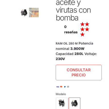
aceite y
virutas con
bomba
★
★
0
★
★
reseñas
★
Potencia
RAM OIL 280 M
nominal
3.900W
Capacidad
280L
Voltaje:
230V
CONSULTAR
PRECIO
Modelo