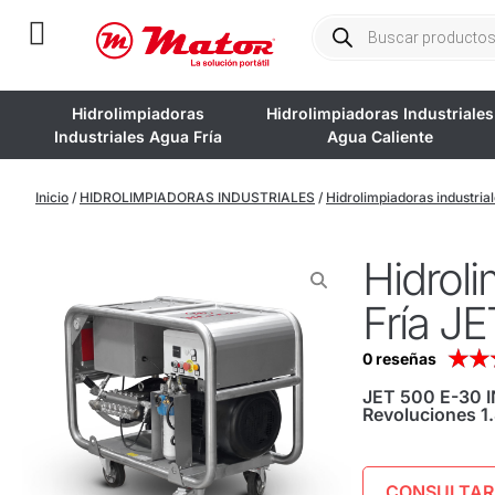
Hidrolimpiadoras
Hidrolimpiadoras Industriales
Industriales Agua Fría
Agua Caliente
Inicio
/
HIDROLIMPIADORAS INDUSTRIALES
/
Hidrolimpiadoras industrial
Hidroli
Fría J
★
★
0 reseñas
JET 500 E-30 I
Revoluciones 1.
CONSULTAR