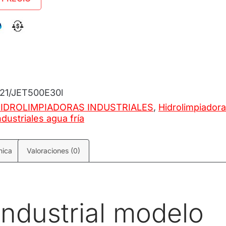
21/JET500E30l
IDROLIMPIADORAS INDUSTRIALES
,
Hidrolimpiador
ndustriales agua fría
nica
Valoraciones (0)
industrial modelo