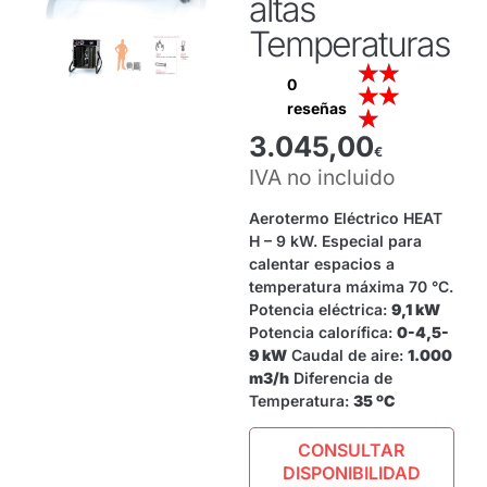
altas
Temperaturas
★
★
0
★
★
reseñas
★
3.045,00
€
IVA no incluido
Aerotermo Eléctrico HEAT
H – 9 kW. Especial para
calentar espacios a
temperatura máxima 70 °C.
Potencia eléctrica:
9,1 kW
Potencia calorífica:
0-4,5-
9 kW
Caudal de aire:
1.000
m3/h
Diferencia de
Temperatura:
35 ºC
CONSULTAR
DISPONIBILIDAD