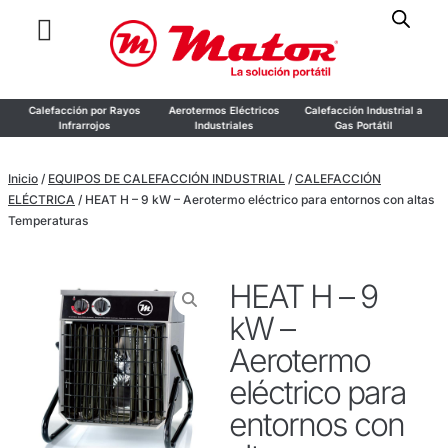
or
Calefacción por Rayos
Aerotermos Eléctricos
Calefacción Industrial a
o
Infrarrojos
Industriales
Gas Portátil
Inicio
/
EQUIPOS DE CALEFACCIÓN INDUSTRIAL
/
CALEFACCIÓN
ELÉCTRICA
/ HEAT H – 9 kW – Aerotermo eléctrico para entornos con altas
Temperaturas
HEAT H – 9
kW –
Aerotermo
eléctrico para
entornos con