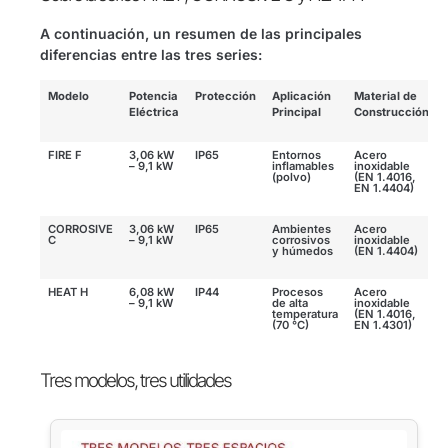
A continuación, un resumen de las principales
diferencias entre las tres series:
Modelo
Potencia
Protección
Aplicación
Material de
Eléctrica
Principal
Construcción
FIRE F
3,06 kW
IP65
Entornos
Acero
– 9,1 kW
inflamables
inoxidable
(polvo)
(EN 1.4016,
EN 1.4404)
CORROSIVE
3,06 kW
IP65
Ambientes
Acero
C
– 9,1 kW
corrosivos
inoxidable
y húmedos
(EN 1.4404)
HEAT H
6,08 kW
IP44
Procesos
Acero
– 9,1 kW
de alta
inoxidable
temperatura
(EN 1.4016,
(70 °C)
EN 1.4301)
Tres modelos, tres utilidades