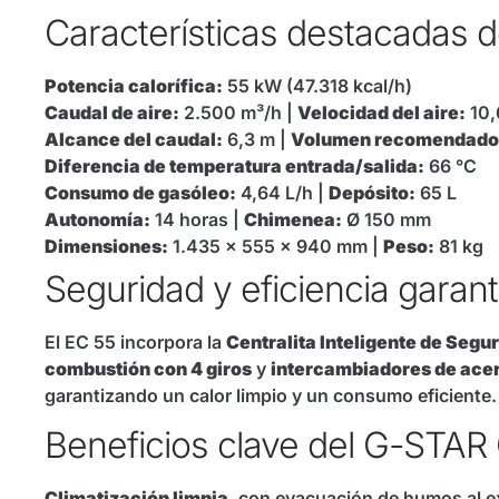
Características destacada
Potencia calorífica:
55 kW (47.318 kcal/h)
Caudal de aire:
2.500 m³/h |
Velocidad del aire:
10,
Alcance del caudal:
6,3 m |
Volumen recomendado
Diferencia de temperatura entrada/salida:
66 °C
Consumo de gasóleo:
4,64 L/h |
Depósito:
65 L
Autonomía:
14 horas |
Chimenea:
Ø 150 mm
Dimensiones:
1.435 x 555 x 940 mm |
Peso:
81 kg
Seguridad y eficiencia garan
El EC 55 incorpora la
Centralita Inteligente de Segu
combustión con 4 giros
y
intercambiadores de ace
garantizando un calor limpio y un consumo eficiente.
Beneficios clave del G-ST
Climatización limpia
, con evacuación de humos al ex