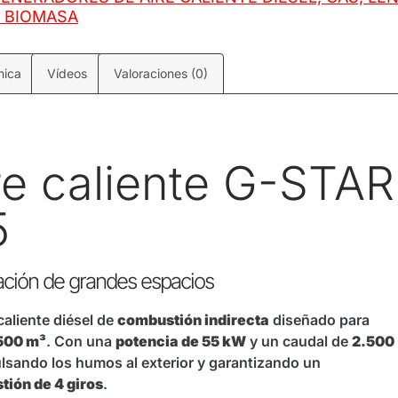
 BIOMASA
nica
Vídeos
Valoraciones (0)
re caliente G-STAR
5
zación de grandes espacios
caliente diésel de
combustión indirecta
diseñado para
500 m³
. Con una
potencia de 55 kW
y un caudal de
2.500
ulsando los humos al exterior y garantizando un
ión de 4 giros
.