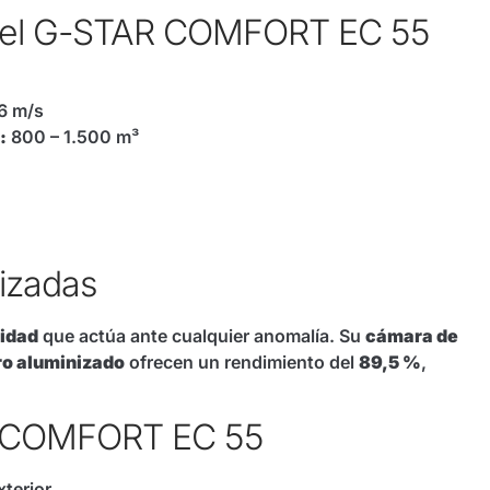
s del G-STAR COMFORT EC 55
6 m/s
:
800 – 1.500 m³
tizadas
ridad
que actúa ante cualquier anomalía. Su
cámara de
ro aluminizado
ofrecen un rendimiento del
89,5 %
,
AR COMFORT EC 55
terior