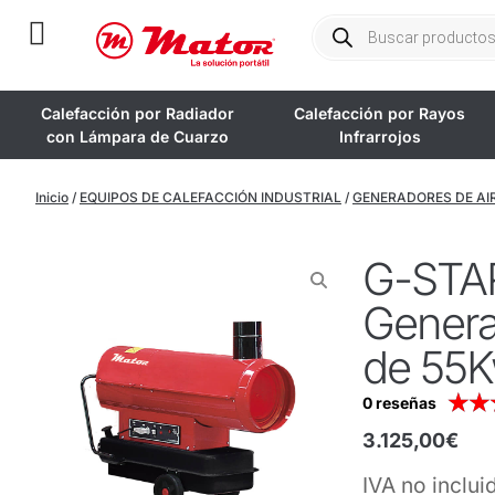
Calefacción por Radiador
Calefacción por Rayos
con Lámpara de Cuarzo
Infrarrojos
Inicio
/
EQUIPOS DE CALEFACCIÓN INDUSTRIAL
/
GENERADORES DE AIR
G-STA
Generad
de 55
★
★
0 reseñas
3.125,00
€
IVA no inclui