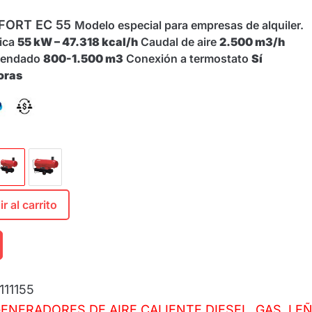
FORT EC 55
Modelo especial para empresas de alquiler.
fica
55 kW – 47.318 kcal/h
Caudal de aire
2.500 m3/h
mendado
800-1.500 m3
Conexión a termostato
Sí
oras
r al carrito
111155
ENERADORES DE AIRE CALIENTE DIESEL, GAS, LE