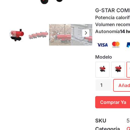
G-STAR COM
Potencia calorí
Volumen reco
Autonomía
14 h
Modelo
Añadi
Comprar Ya
SKU
5
Categoría
G