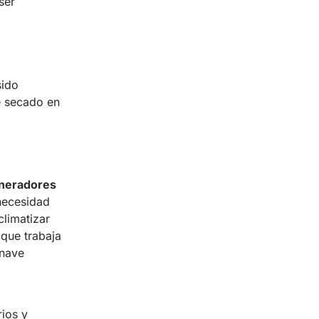
ser
sido
e secado en
neradores
 necesidad
climatizar
 que trabaja
 nave
ios y