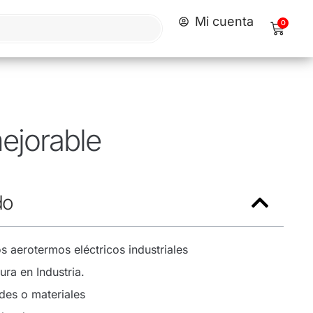
Mi cuenta
0
mejorable
do
s aerotermos eléctricos industriales
ra en Industria.
es o materiales