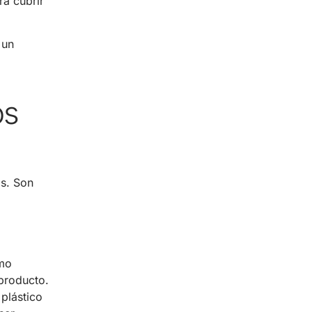
ra cubrir
 un
os
os. Son
rmo
 producto.
plástico