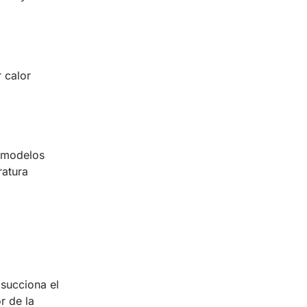
r calor
s modelos
ratura
 succiona el
r de la