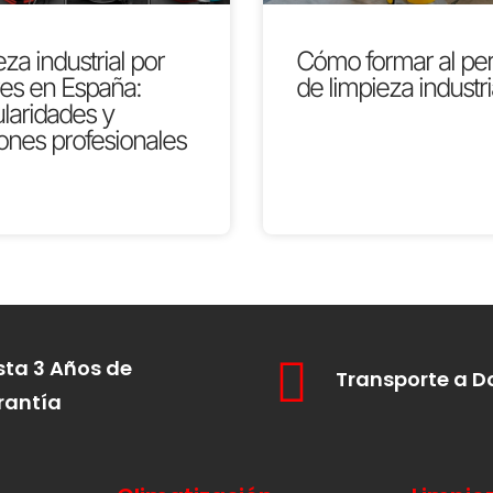
za industrial por
Cómo formar al pe
res en España:
de limpieza industri
ularidades y
ones profesionales
ta 3 Años de
Transporte a D
rantía