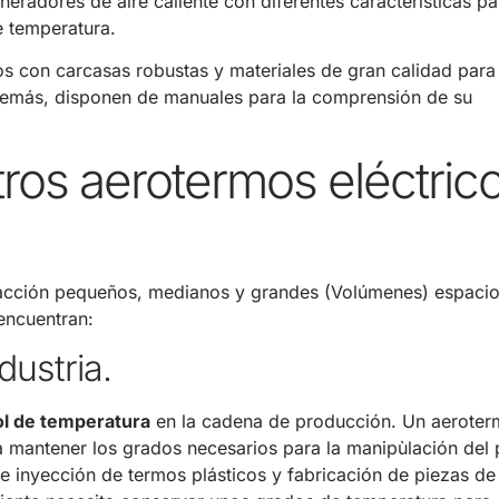
eradores de aire caliente con diferentes características pa
e temperatura.
os con carcasas robustas y materiales de gran calidad para
demás, disponen de manuales para la comprensión de su
ros aerotermos eléctric
efacción pequeños, medianos y grandes (Volúmenes) espaci
encuentran:
dustria.
ol de temperatura
en la cadena de producción. Un aerote
ara mantener los grados necesarios para la manipùlación del
e inyección de termos plásticos y fabricación de piezas de 