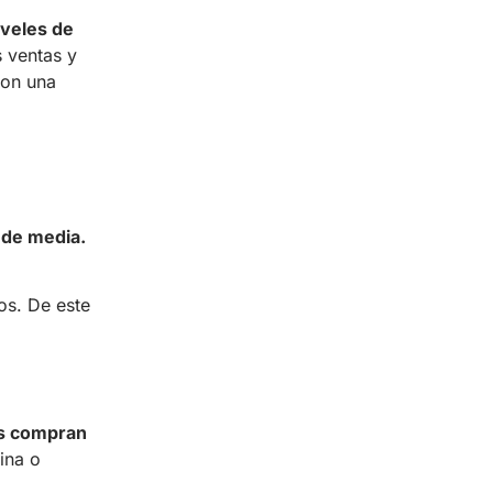
iveles de
s ventas y
con una
 de media.
os. De este
s compran
ina o