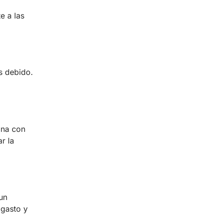
e a las
s debido.
ina con
r la
 un
 gasto y