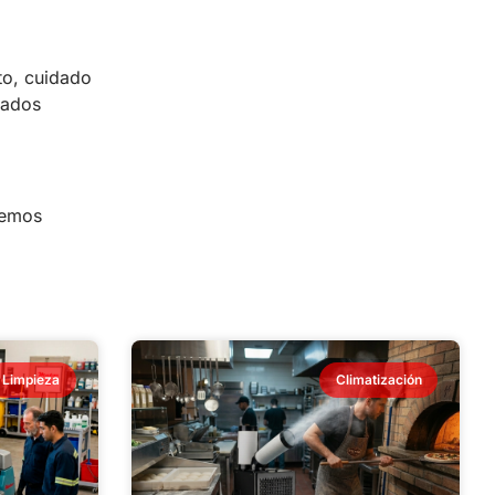
to, cuidado
tados
hemos
Limpieza
Climatización