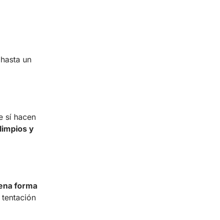
 hasta un
e sí hacen
limpios y
ena forma
 tentación