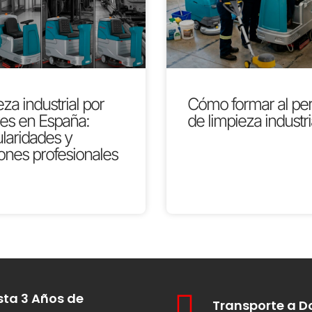
za industrial por
Cómo formar al pe
res en España:
de limpieza industri
ularidades y
ones profesionales
ta 3 Años de
Transporte a D