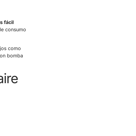
s fácil
 de consumo
ejos como
 con bomba
aire