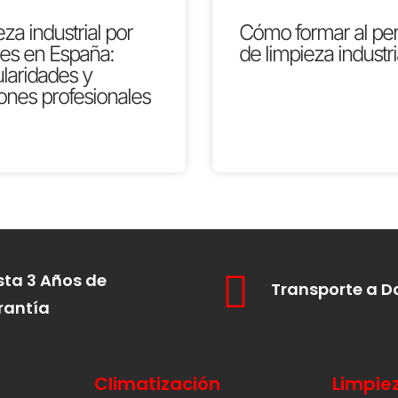
za industrial por
Cómo formar al pe
res en España:
de limpieza industri
ularidades y
ones profesionales
ta 3 Años de
Transporte a D
rantía
Climatización
Limpie