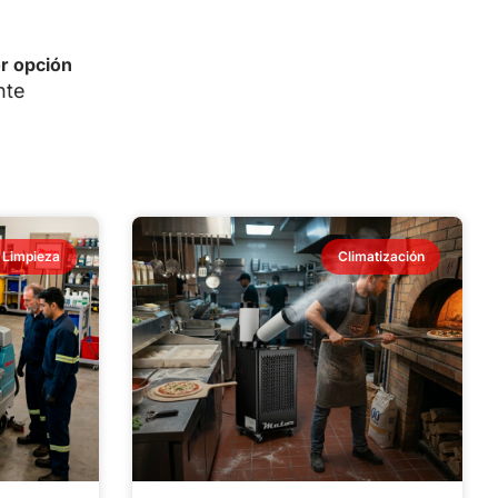
or opción
nte
Limpieza
Climatización