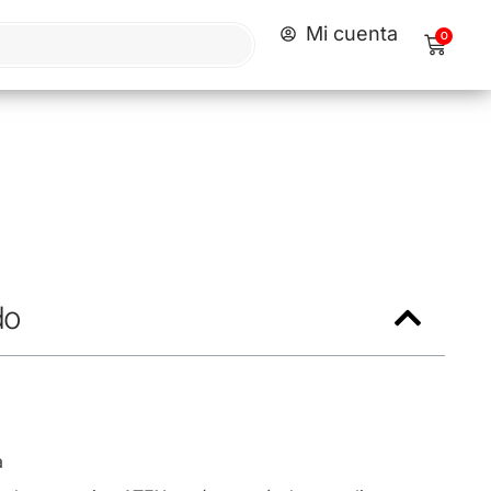
Mi cuenta
0
do
a