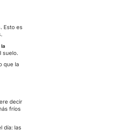
. Esto es
.
 la
l suelo.
o que la
ere decir
ás fríos
 día: las