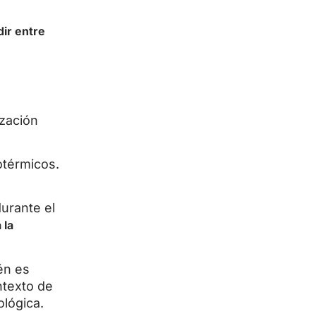
ir entre
ización
otérmicos.
urante el
 la
én es
ntexto de
ológica.