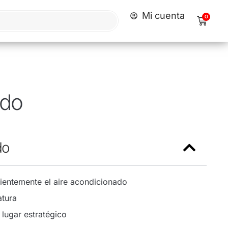
Mi cuenta
0
ado
do
cientemente el aire acondicionado
atura
 lugar estratégico