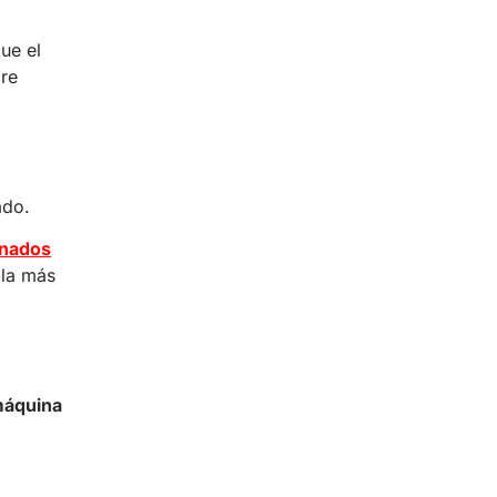
ue el
ire
ado.
onados
 la más
áquina