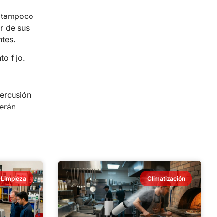
l tampoco
r de sus
ntes.
o fijo.
percusión
serán
Limpieza
Climatización