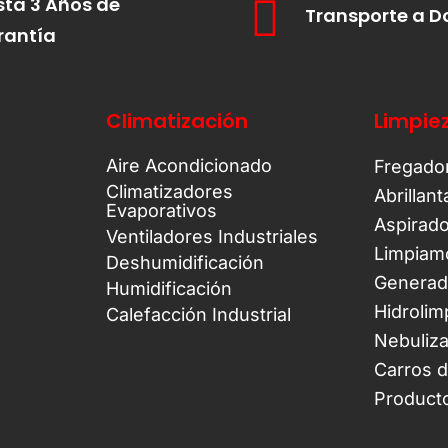
ta 3 Años de
Transporte a D
rantía
Climatización
Limpie
Aire Acondicionado
Fregado
Climatizadores
Abrillan
Evaporativos
Aspirad
Ventiladores Industriales
Limpiam
Deshumidificación
Generad
Humidificación
Hidrolim
Calefacción Industrial
Nebuliz
Carros 
Product