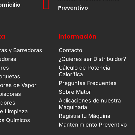
omicilio
Preventivo
za
Información
ras y Barredoras
Contacto
tadoras
¿Quieres ser Distribuidor?
ores
Cálculo de Potencia
Calorífica
oquetas
Preguntas Frecuentes
ores de Vapor
Sobre Mator
piadoras
Aplicaciones de nuestra
adores
Maquinaria
de Limpieza
Registra tu Máquina
os Químicos
Mantenimiento Preventivo