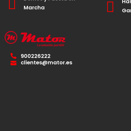
Has
Marcha
Ga
900226222
clientes@mator.es