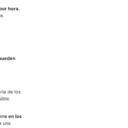
por hora.
e.
 pueden
ría de los
ible.
rre en los
a una