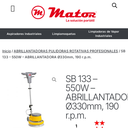
Limpiadoras de Vapor
Aspiradores Industriales
Limpiamoquetas
Industriales
Inicio
/
ABRILLANTADORAS PULIDORAS ROTATIVAS PROFESIONALES
/ SB
133 – 550W – ABRILLANTADORA Ø330mm, 190 r.p.m.
SB 133 –
550W –
ABRILLANTADO
Ø330mm, 190
r.p.m.
★
★
1