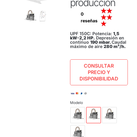
producción
★
★
0
★
★
reseñas
★
UPF 150C: Potencia:
1,5
kW-2,2 HP.
Depresión en
continuo
190 mbar.
Caudal
máximo de aire
280 m³/h.
CONSULTAR
PRECIO Y
DISPONIBILIDAD
Modelo