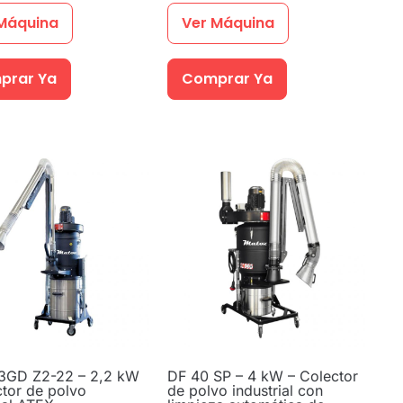
Máquina
Ver Máquina
prar Ya
Comprar Ya
3GD Z2-22 – 2,2 kW
DF 40 SP – 4 kW – Colector
ctor de polvo
de polvo industrial con