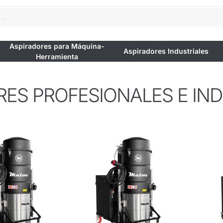
Aspiradores para Máquina-
Aspiradores Industriales
Herramienta
ES PROFESIONALES E IN