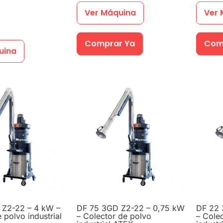
Ver Máquina
Ver 
Comprar Ya
Com
uina
 Z2-22 – 4 kW –
DF 75 3GD Z2-22 – 0,75 kW
DF 22 
 polvo industrial
– Colector de polvo
– Cole