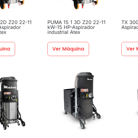
2D Z20 22-11
PUMA 15 1 3D Z20 22-11
TX 300
spirador
kW-15 HP-Aspirador
Aspirad
tex
industrial Atex
uina
Ver Máquina
Ver 