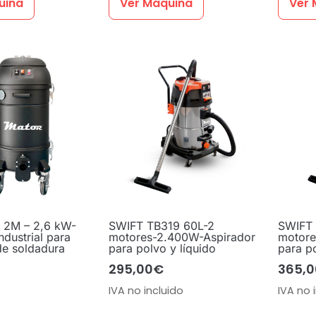
uina
Ver Máquina
Ver 
2M – 2,6 kW-
SWIFT TB319 60L-2
SWIFT 
ndustrial para
motores-2.400W-Aspirador
motore
de soldadura
para polvo y líquido
para po
295,00
€
365,0
IVA no incluido
IVA no 