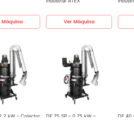
industrial ATEX
industr
r Máquina
Ver Máquina
2,2 kW – Colector
DF 75 SP – 0,75 kW –
DF 40 
dustrial con
Colector de polvo industrial
polvo 
utomática de
con limpieza automática de
aire
filtros