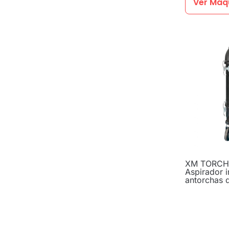
Ver Máq
XM TORCH 
Aspirador i
antorchas 