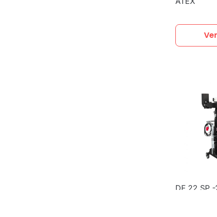
ATEX
Ve
DF 22 SP -
de polvo in
limpieza a
filtros