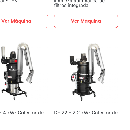
ial ATEX
limpieza automática de
filtros integrada
Ver Máquina
Ver Máquina
– 4 kW- Colector de
DF 22 – 2,2 kW- Colector de
con gran caudal de
polvo en suspensión portátil