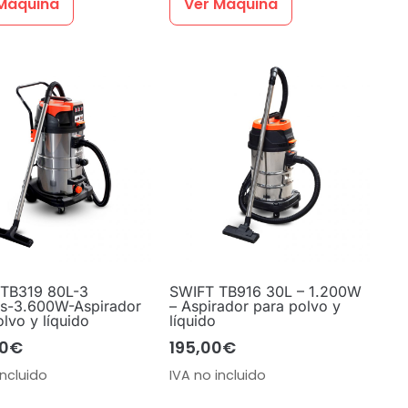
Máquina
Ver Máquina
TB319 80L-3
SWIFT TB916 30L – 1.200W
s-3.600W-Aspirador
– Aspirador para polvo y
lvo y líquido
líquido
0
€
195,00
€
incluido
IVA no incluido